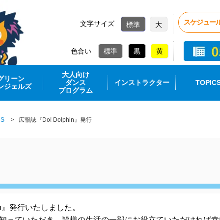
スケジュー
文字サイズ
標準
大
色合い
大人向け
グリーン
ダンス
インストラクター
TOPIC
ンジェルズ
プログラム
CS
広報誌『Do! Dolphin』発行
hin』発行いたしました。
知っていただき、皆様の生活の一部にお役立ていただければ幸