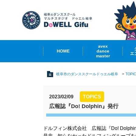
avex
HOME
dance
エ
master
岐阜市のダンススクールドゥエル岐阜
TOPI
2023/02/09
TOPICS
広報誌『Do! Dolphin』発行
ドルフィン株式会社 広報誌『Do! Dolp
是非、知らなかったドルフィングループを