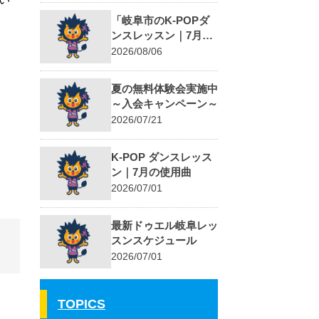
「岐阜市のK-POPダ
ンスレッスン｜7月は
ILLIT『It’s Me』に挑
2026/08/06
戦」
夏の無料体験会実施中
～入会キャンペーン～
2026/07/21
K-POP ダンスレッス
ン｜7月の使用曲
2026/07/01
最新ドゥエル岐阜レッ
スンスケジュール
2026/07/01
TOPICS