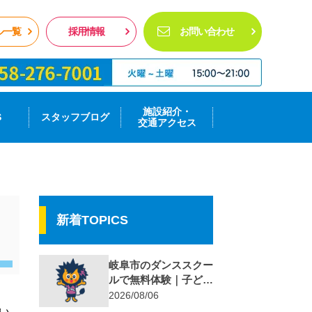
ル一覧
採用情報
お問い合わせ
施設紹介・
S
スタッフブログ
交通アクセス
新着TOPICS
岐阜市のダンススクー
ルで無料体験｜子ど
も・初心者歓迎の
2026/08/06
DoWELL Gifu
い