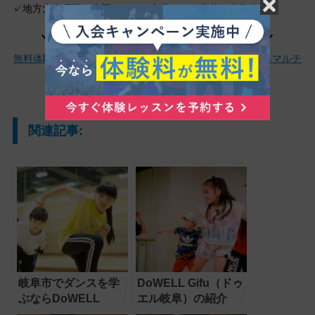
✓地方大会優勝や全国レベルの入賞をした生徒も多数在籍
＼今なら体験料が無料、見学もOK！／
無料体験レッスンを予約する|岐阜市のダンススクールならマルチ
スタジオのドゥエル岐阜
関連記事:
岐阜市でダンスを学
DoWELL Gifu（ドゥ
ぶならDoWELL
エル岐阜）の紹介
Gifu（ドゥエル岐