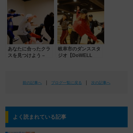
阜）～あなたの可能
性を広げる場所
あなたに合ったクラ
岐阜市のダンススタ
スを見つけよう –
ジオ【DoWELL
DoWELL Gifu（ドゥ
Gifu】で夢への第一
エル岐阜）
歩を！
｜
｜
前の記事へ
ブログ一覧に戻る
次の記事へ
よく読まれている記事