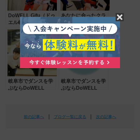
DoWELL Gifu（ドゥ
あなたに合ったクラ
エル岐阜）の紹介
スを見つけよう –
DoWELL Gifu（ドゥ
エル岐阜）
岐阜市でダンスを学
岐阜市でダンスを学
ぶならDoWELL
ぶならDoWELL
Gifu（ドゥエル岐
Gifu（ドゥエル岐
阜）～あなたの可能
阜）～あなたの可能
性を広げる場所
性を広げる場所
｜
｜
前の記事へ
ブログ一覧に戻る
次の記事へ