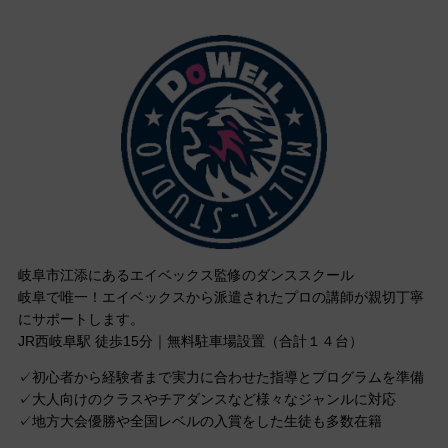
岐阜市江添にあるエイベックス監修のダンススクール
岐阜で唯一！エイベックスから派遣されたプロの講師が親切丁寧
にサポートします。
JR西岐阜駅 徒歩15分｜無料駐車場設置（合計１４台）
✓初心者から経験者まで実力に合わせた指導とプログラムを準備
✓大人向けのクラスやチアダンスなど様々なジャンルに対応
✓地方大会優勝や全国レベルの入賞をした生徒も多数在籍