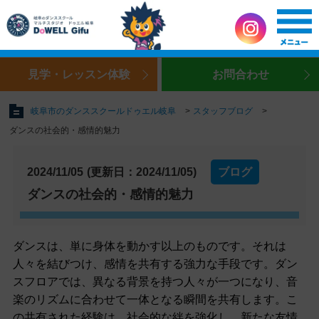
見学・レッスン体験
お問合わせ
岐阜市のダンススクールドゥエル岐阜
スタッフブログ
ダンスの社会的・感情的魅力
2024/11/05
(更新日：2024/11/05)
ブログ
ダンスの社会的・感情的魅力
ダンスは、単に身体を動かす以上のものです。それは
人々を結びつけ、感情を共有する強力な手段です。ダン
スフロアでは、異なる背景を持つ人々が一つになり、音
楽のリズムに合わせて一体となる瞬間を共有します。こ
の共有された経験は、社会的な絆を強化し、新たな友情