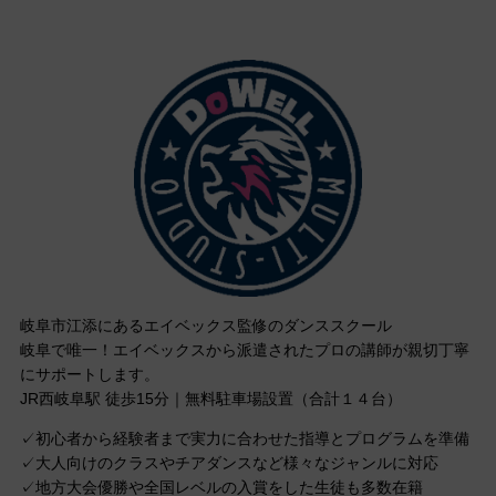
岐阜市江添にあるエイベックス監修のダンススクール
岐阜で唯一！エイベックスから派遣されたプロの講師が親切丁寧
にサポートします。
JR西岐阜駅 徒歩15分｜無料駐車場設置（合計１４台）
✓初心者から経験者まで実力に合わせた指導とプログラムを準備
✓大人向けのクラスやチアダンスなど様々なジャンルに対応
✓地方大会優勝や全国レベルの入賞をした生徒も多数在籍