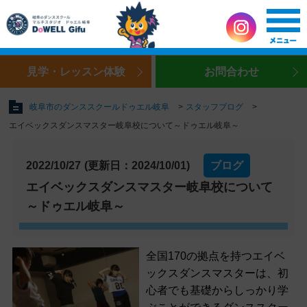
見学・レッスン体験
お問合わせ
岐阜市のダンススクールドゥエル岐阜
スタッフブログ
エイベックスダンスマスター岐阜校について～ドゥエル岐阜～
2022/10/27
(更新日：2024/10/01)
ブログ
エイベックスダンスマスター岐阜校について
～ドゥエル岐阜～
全国170の拠点を持つエイベ
ックスダンスマスターは、初
心者でも基礎からしっかり学