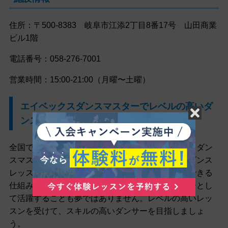
住所：〒500-8383 岐阜市江添2丁目8番17号 山田商業
ビル1階
電話番号：058-276-7001
営業時間：15:00-21:00（月曜〜土曜）
エイベックスダンスマスターでレベルの高いダ
ンスレッスンを受けよう
全国でカリキュラムが統一されているエイベックスダン
スマスターなら、全国どこでも同じクオリティのダンス
レッスンを受けることができます。レベルアップできる
仕組みがしっかり作られているので、将来ダンサーとし
て活躍することも夢ではありません。レベルの高いレッ
スンを受けて、スキルの高いダンサーを目指しましょ
う。