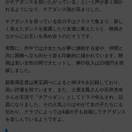
がチアダンスを習いたがっている」という声が多く聞か
れるようになり、チアダンス熱が高まりした。
チアダンスを習っている女の子はクラスで集まり、新し
く覚えたダンスを披露したり友達に教えたりと、映画さ
ながらにお互いを高め合うのだそうです。
実際に、作中では少女たちが夢に挑戦する姿や、仲間と
共に困難へ立ち向かう姿も印象的に描かれています。映
画は若い女性の間で大ヒットし、興行収入は13億円を突
破しました。
顧客満足度は東宝調べによると96.9％を記録しており、
高い評価を得ています。また、土屋太鳳さんや石井杏奈
さんが主演で『チア☆ダン』としてドラマ化もされ、話
題になりました。その人気ぶりはやがて女の子たちにも
伝わり、クラブによっては4歳の子も在籍してチアダンス
を楽しんでいるようですよ。