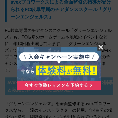
avexプロワークスによる全面監修の指導が受け
られるFC岐阜専属のチアダンススクール「グリ
ーンエンジェルズ」
FC岐阜専属のチアダンススクール「グリーンエンジェル
ズ」も、FC岐阜のホームゲームや地域のイベントなど
に、年10回程出演しています。「グリーンエンジェル
ズ」では運動能力や協調性が養われるだけでなく、avex
プロワークスによる全面監修の指導、メディア出演のチ
ャンス、歴史があるという魅力的なポイントがありま
す。
avexプロワークスは一流インストラクターの指導
と段階別レッスンの充実が魅力
「グリーンエンジェルズ」を全面監修するavexプロワー
クスなら、一流のインストラクターの起用、年4曲分の振
り付け指導、段階別のレッスンが用意されているという