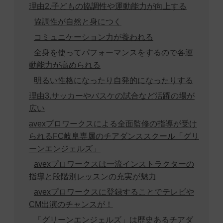
理由2.子どもの協調性や運動能力が向上する
協調性が自然と身につく
コミュニケーション力が養われる
全身を使ってパフォーマンスをするので各運
動能力が高められる
明るい性格になったり自発的になったりする
理由3.サッカーやバスケの試合など活躍の場が
広い
avexプロワークスによる全面監修の指導が受け
られるFC岐阜専属のチアダンススクール「グリ
ーンエンジェルズ」
avexプロワークスは一流インストラクターの
指導と段階別レッスンの充実が魅力
avexプロワークスに登録することでテレビや
CM出演のチャンスが！
「グリーンエンジェルズ」は歴史あるチアダ