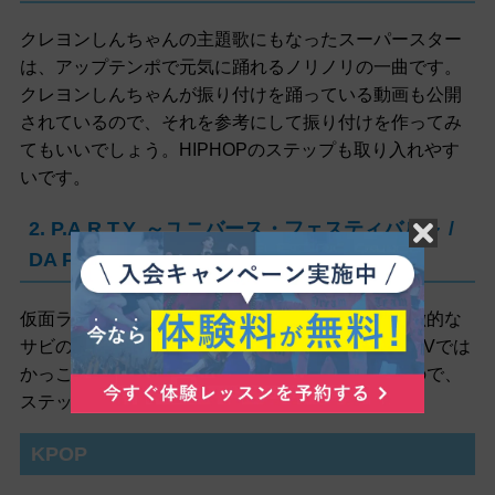
クレヨンしんちゃんの主題歌にもなったスーパースター
は、アップテンポで元気に踊れるノリノリの一曲です。
クレヨンしんちゃんが振り付けを踊っている動画も公開
されているので、それを参考にして振り付けを作ってみ
てもいいでしょう。HIPHOPのステップも取り入れやす
いです。
2. P.A.R.T.Y. ～ユニバース・フェスティバル～ /
DA PUMP
仮面ライダーの劇場版主題歌となった曲です。特徴的な
サビの振り付けを取り入れてみるのもおすすめ。MVでは
かっこいいダンスの振り付けがたくさん登場するので、
ステップを覚えるのにも役立ちそうです。
KPOP