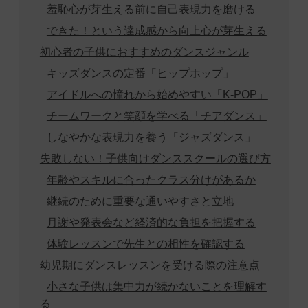
羞恥心が芽生える前に自己表現力を磨ける
できた！という達成感から向上心が芽生える
初心者の子供におすすめのダンスジャンル
キッズダンスの定番「ヒップホップ」
アイドルへの憧れから始めやすい「K-POP」
チームワークと笑顔を学べる「チアダンス」
しなやかな表現力を養う「ジャズダンス」
失敗しない！子供向けダンススクールの選び方
年齢やスキルに合ったクラス分けがあるか
継続のために重要な通いやすさと立地
月謝や発表会など経済的な負担を把握する
体験レッスンで先生との相性を確認する
幼児期にダンスレッスンを受ける際の注意点
小さな子供は集中力が続かないことを理解す
る