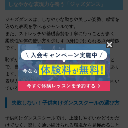
しなやかな表現力を養う「ジャズダンス」
ジャズダンスは、しなやかな動きや美しい姿勢、感情を
込めた表現を学べるジャンルです。
また、ストレッチや基礎姿勢を丁寧に行うことが多く、
柔軟性や体の使い方を少しずつ身につけられる点が特徴
です。
恥ずかしがり屋の子でも、少しずつ踊りに慣れること
で、自分を表現することへの抵抗感が和らぐことがあり
ます。
表現力を育てながら、体づくりにもつなげたい子に向い
ているジャンルです。
失敗しない！子供向けダンススクールの選び方
子供向けダンススクールでは、上達しやすいかどうかだ
けでなく、楽しく通い続けられる環境かを見極めること