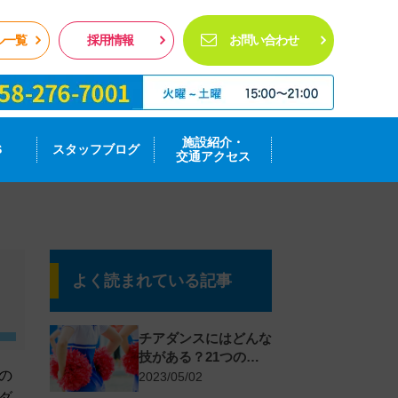
ル一覧
採用情報
お問い合わせ
施設紹介・
S
スタッフブログ
交通アクセス
よく読まれている記事
チアダンスにはどんな
技がある？21つのテ
の
クニックを詳しく紹介
2023/05/02
01
ダ