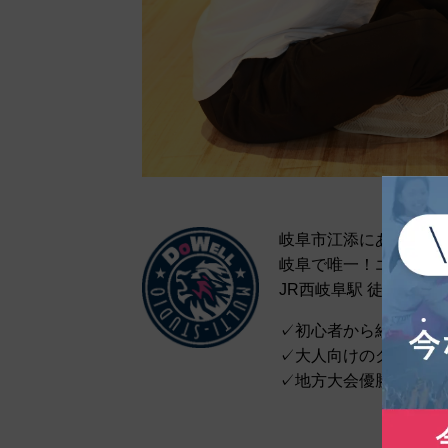
岐阜市江添にあるエイ
岐阜で唯一！エイベッ
JR西岐阜駅 徒歩15
✓初心者から経験者ま
✓大人向けのクラスや
✓地方大会優勝や全国
＼今