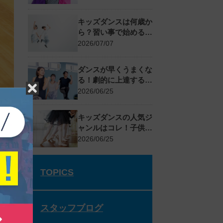
応方法
キッズダンスは何歳か
ら？習い事で始めるメ
リットとスクールの選
2026/07/07
び方
ダンスが早くうまくな
る！劇的に上達する基
礎練習とコツ
2026/06/25
キッズダンスの人気ジ
ャンルはコレ！子供に
おすすめの種類と選び
2026/06/25
方
TOPICS
スタッフブログ