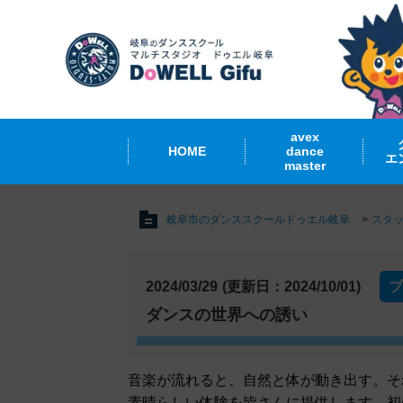
avex
HOME
dance
エ
master
岐阜市のダンススクールドゥエル岐阜
スタ
2024/03/29
(更新日：2024/10/01)
ブ
ダンスの世界への誘い
音楽が流れると、自然と体が動き出す。そ
素晴らしい体験を皆さんに提供します。初