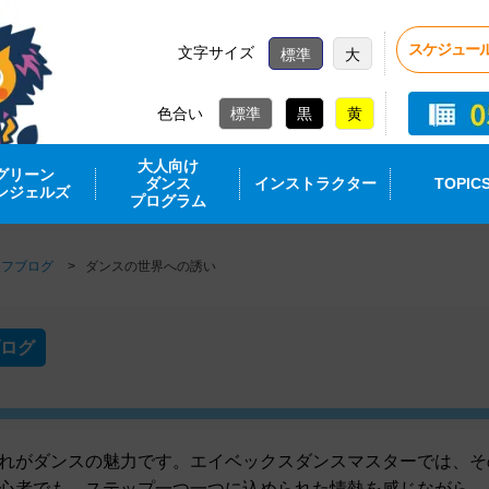
スケジュー
文字サイズ
標準
大
色合い
大人向け
グリーン
ダンス
インストラクター
TOPIC
ンジェルズ
プログラム
ッフブログ
ダンスの世界への誘い
ログ
れがダンスの魅力です。エイベックスダンスマスターでは、そ
心者でも、ステップ一つ一つに込められた情熱を感じながら、