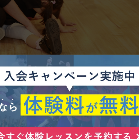
ベックス監修のダンススクール
クスから派遣されたプロの講師が親切丁寧にサポートします。
分｜無料駐車場設置（合計１４台）
で実力に合わせた指導とプログラムを準備
チアダンスなど様々なジャンルに対応
レベルの入賞をした生徒も多数在籍
なら体験料が無料、見学もOK！／