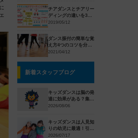
に
チアダンスとチアリー
エ
ディングの違いを3つ
のポイントで解説
2019/05/12
ダンス振付の簡単な覚
え方4つのコツを分か
りやすく解説
2021/04/12
新着スタッフブログ
キッズダンスは脳の発
達に効果がある？集中
力・記憶力が育つ理由
2026/08/06
を解説
キッズダンスは人見知
りの幼児に最適！引っ
込み思案を克服する対
2026/07/17