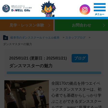
見学・レッスン体験
お問合わせ
岐阜市のダンススクールドゥエル岐阜
スタッフブログ
ダンスマスターの魅力
2025/01/21
(更新日：2025/01/21)
ブログ
ダンスマスターの魅力
全国170の拠点を持つエイベ
ックスダンスマスターは、初
心者でも基礎からしっかり学
ぶことができるダンススクー
ルです。avexに所属する一流