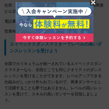
住所：〒500-8383 岐阜市江添2丁目8番17号 山田商業
ビル1階
電話番号：058-276-7001
営業時間：15:00-21:00（月曜〜土曜）
エイベックスダンスマスターでレベルの高いダ
ンスレッスンを受けよう
全国でカリキュラムが統一されているエイベックスダン
スマスターなら、全国どこでも同じクオリティのダンス
レッスンを受けることができます。レベルアップできる
仕組みがしっかり作られているので、将来ダンサーとし
て活躍することも夢ではありません。レベルの高いレッ
スンを受けて、スキルの高いダンサーを目指しましょ
う。