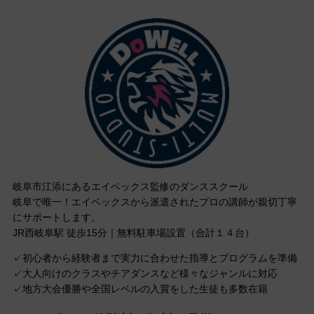
岐阜市江添にあるエイベックス監修のダンススクール
岐阜で唯一！エイベックスから派遣されたプロの講師が親切丁寧
にサポートします。
JR西岐阜駅 徒歩15分｜無料駐車場設置（合計１４台）
✓初心者から経験者まで実力に合わせた指導とプログラムを準備
✓大人向けのクラスやチアダンスなど様々なジャンルに対応
✓地方大会優勝や全国レベルの入賞をした生徒も多数在籍