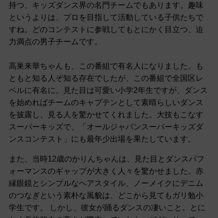
持つ、キッズダンス界の名門チームでもあります。趣味
というよりは、プロを目指して活動している子供たちで
すね。どのコンテストに参戦してもとにかく目立つ、迫
力満点の男子チームです。
高巣来華ちゃんも、この番組で有名人になりました。も
ともと知る人ぞ知る存在でしたが、この番組で全国区レ
ベルに有名に。見た目は可愛い小学2年生ですが、ダンス
を始めればチームのキャプテンとして素晴らしいダンス
を披露し、見る人を驚かせてくれました。大技もこなす
スーパーキッズで、「オールジャパンスーパーキッズダ
ンスコンテスト」にも最年少出場を果たしています。
また、当時12歳のかりんちゃんは、見た目とダンスパフ
ォーマンスのギャップが大きく人々を驚かせました。赤
縁眼鏡とシンプルなヘアスタイル、ノーメイクにデニム
のつなぎという素朴な風貌は、どこから見てもガリ勉小
学生です。 しかし、彼女が踊るダンスの凄いこと。とに