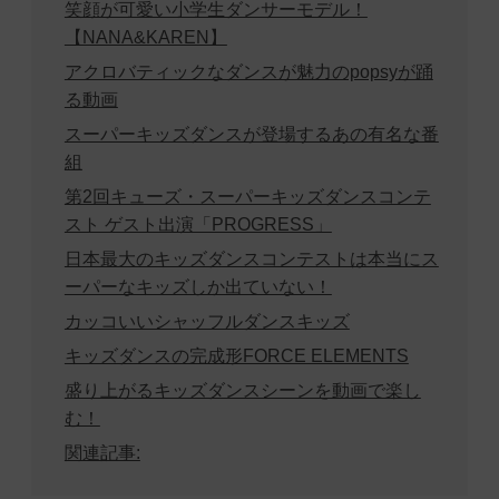
笑顔が可愛い小学生ダンサーモデル！
【NANA&KAREN】
アクロバティックなダンスが魅力のpopsyが踊
る動画
スーパーキッズダンスが登場するあの有名な番
組
第2回キューズ・スーパーキッズダンスコンテ
スト ゲスト出演「PROGRESS」
日本最大のキッズダンスコンテストは本当にス
ーパーなキッズしか出ていない！
カッコいいシャッフルダンスキッズ
キッズダンスの完成形FORCE ELEMENTS
盛り上がるキッズダンスシーンを動画で楽し
む！
関連記事: