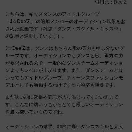
引用元：
Dee’Z
こちらは、キッズダンスのアイドルグループ
「J☆Dee’Z」 の追加メンバーのオーディション風景をお
さめた動画です（雑誌「ダンス・スタイル・キッズ※」
の記事と連動しています）。
J☆Dee’Zは、ダンスはもちろん歌の実力も申し分ないグ
ループです。オーディションでもダンスと歌、両方の力
が要求されるので、一般的なダンスチームオーディショ
ンよりもレベルが上がります。また、ダンスチームとは
いってもアイドルグループ、ティーンズファッションモ
デルとしても活動するわけですから容姿も重要です。
まだ幼い顔に緊張や闘志が入り混じってすごい迫力で
す。こんなに幼いうちからとても厳しいオーディション
を勝ち抜いていくのですね。
オーディションの結果、非常に高いダンススキルと大人