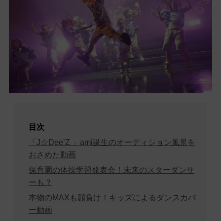
目次
「J☆Dee’Z 」ami誕生のオーディション風景を
おさめた動画
保育園の体操学習発表会！未来のスターダンサ
ーも？
本物のMAXも顔負け！キッズによるダンスカバ
ー動画