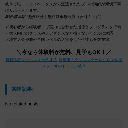
岐阜で唯一！エイベックスから派遣されたプロの講師が親切丁寧
にサポートします。
JR西岐阜駅 徒歩15分｜無料駐車場設置（合計１４台）
✓初心者から経験者まで実力に合わせた指導とプログラムを準備
✓大人向けのクラスやチアダンスなど様々なジャンルに対応
✓地方大会優勝や全国レベルの入賞をした生徒も多数在籍
＼今なら体験料が無料、見学もOK！／
無料体験レッスンを予約する|岐阜市のダンススクールならマルチ
スタジオのドゥエル岐阜
関連記事:
No related posts.