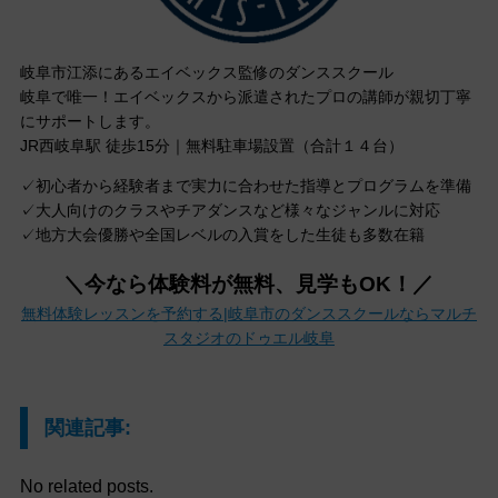
岐阜市江添にあるエイベックス監修のダンススクール
岐阜で唯一！エイベックスから派遣されたプロの講師が親切丁寧
にサポートします。
JR西岐阜駅 徒歩15分｜無料駐車場設置（合計１４台）
✓初心者から経験者まで実力に合わせた指導とプログラムを準備
✓大人向けのクラスやチアダンスなど様々なジャンルに対応
✓地方大会優勝や全国レベルの入賞をした生徒も多数在籍
＼今なら体験料が無料、見学もOK！／
無料体験レッスンを予約する|岐阜市のダンススクールならマルチ
スタジオのドゥエル岐阜
関連記事:
No related posts.