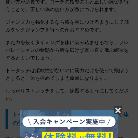
使い方が必要です。コーチの指導のもと正しい練習を行
うことで、正しい体の使い方が身につけられます。
ジャンプ力を強化するなら膝を胸につけるようにして飛
ぶタックジャンプを行うのがおすすめです。
また力を抜くタイミングを体に染み込ませるなら、プレ
パレーションの状態から脚を広げず真っ直ぐ飛ぶ練習を
するとよいでしょう。
トータッチは柔軟性がないのに筋力だけを使って飛ぼう
とすると、体を痛めてしまう原因になります。
しっかりストレッチをして、練習するようにしてくださ
い。
トータッチはジャンプ力や柔軟性だけでなく体
の使い方をマスターしよう