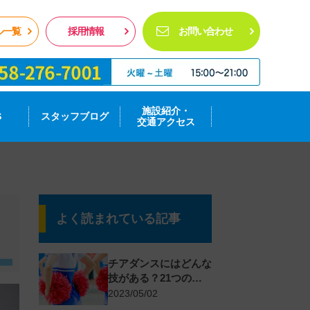
ル一覧
採用情報
お問い合わせ
施設紹介・
S
スタッフブログ
交通アクセス
よく読まれている記事
チアダンスにはどんな
技がある？21つのテ
クニックを詳しく紹介
2023/05/02
01