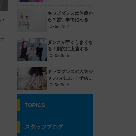
応方法
キッズダンスは何歳か
い
ら？習い事で始めるメ
リットとスクールの選
2026/07/07
び方
す
ダンスが早くうまくな
る！劇的に上達する基
礎練習とコツ
2026/06/25
キッズダンスの人気ジ
ャンルはコレ！子供に
おすすめの種類と選び
2026/06/25
方
TOPICS
スタッフブログ