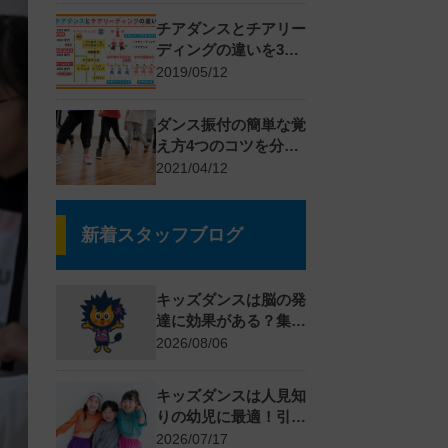
チアダンスとチアリー
ディングの違いを3つ
のポイントで解説
2019/05/12
ダンス振付の簡単な覚
え方4つのコツを分か
りやすく解説
2021/04/12
新着スタッフブログ
キッズダンスは脳の発
達に効果がある？集中
力・記憶力が育つ理由
2026/08/06
を解説
キッズダンスは人見知
りの幼児に最適！引っ
込み思案を克服する対
2026/07/17